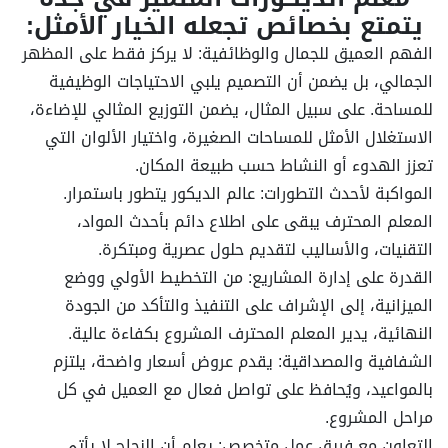
يتمتع بخصائص تجعله الخيار الأمثل:
الفهم العميق للجمال والوظائفية: لا يركز فقط على المظهر
الجمالي، بل يضمن أن التصميم يلبي الاحتياجات الوظيفية
للمساحة. على سبيل المثال، يضمن التوزيع المثالي للإضاءة،
الاستغلال الأمثل للمساحات الصغيرة، واختيار الألوان التي
تعزز الهدوء أو النشاط حسب طبيعة المكان.
المواكبة لأحدث التطورات: عالم الديكور يتطور باستمرار.
المعلم المحترف يبقى على اطلاع دائم بأحدث المواد،
التقنيات، والأساليب لتقديم حلول عصرية ومبتكرة.
القدرة على إدارة المشاريع: من التخطيط الأولي ووضع
الميزانية، إلى الإشراف على التنفيذ والتأكد من الجودة
النهائية، يدير المعلم المحترف المشروع بكفاءة عالية.
الشفافية والمصداقية: يقدم عروض أسعار واضحة، يلتزم
بالمواعيد، ويُحافظ على تواصل فعال مع العميل في كل
مراحل المشروع.
التعاون مع فريق عمل متخصص: يعلم أن النجاح لا يأتي