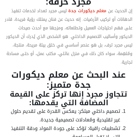
مجرد حرفة:
إن الحديث عن
معلم ديكورات جدة
ليس مجرد تعداد لخدمات تنفيذ
الدهانات أو تركيب الأرضيات. إنه حديث عن فنان يمتلك رؤية فريدة، قادر
على فهم احتياجات العميل وتطلعاته، ومزجها مع أحدث صيحات
الديكور وأساليب التصميم الداخلي. هو الشخص الذي يُدرك أن الديكور
ليس مجرد ترف، بل هو عنصر أساسي في خلق بيئة مريحة، منتجة،
ومُلهِمة، سواء كان ذلك في منزل عائلي، مكتب عمل، أو حتى مساحة
تجارية.
عند البحث عن معلم ديكورات
جدة متميز:
تتجاوز مجرد إنها تركز على القيمة
المضافة التي يقدمها:
تصميم داخلي مبتكر: يعكس القدرة على تقديم حلول
غير تقليدية ومُعادلات تصميمية جديدة.
تشطيبات راقية: تؤكد على جودة المواد ودقة التنفيذ
التي لا تقبل المساومة.