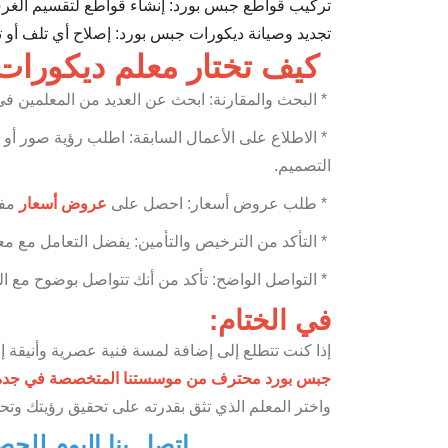
تركيب قواطع جبس بورد: إنشاء قواطع لتقسيم الغر
تجديد وصيانة ديكورات جبس بورد: إصلاح أي تلف أو ت
كيف تختار معلم ديكورا
* البحث والمقارنة: ابحث عن العديد من المعلمين في 
* الاطلاع على الأعمال السابقة: اطلب رؤية صور أو ن
التصميم.
* طلب عروض أسعار: احصل على
عروض أسعار
مفص
* التأكد من الترخيص والتأمين: يفضل التعامل مع
* التواصل الواضح: تأكد من أنك تتواصل بوضوح مع الم
في الختام:
إذا كنت تتطلع إلى إضافة لمسة فنية عصرية وأنيقة 
جبس بورد محترف من موسستنا المتخصصة في جد
واختر المعلم الذي تثق بقدرته على تحقيق رؤيتك وت
اتصل بنا اليوم للح