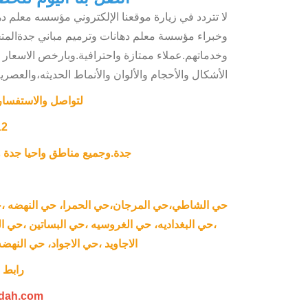
لا تتردد في زيارة موقعنا الإلكتروني مؤسسه معلم د
وخبراء مؤسسة معلم دهانات وترميم مباني جدةالمت
وخدماتهم.عملاء ممتازة واحترافية.وبارخص الاسعار ل
الأشكال والأحجام والألوان والأنماط الحديثه،والعصرية
لتواصل والاستفسا
12
جدة.وجميع مناطق واحيا جدة و
حي الشاطي،حي المرجان،حي الحمرا، حي النهضه ،ح
،حي البغداديه، حي الغروسيه ،حي البساتين ،حي 
الاجاويد ،حي الاجواد، حي النهض
رابط م
edah.com