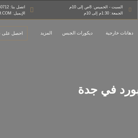
السبت - الخميس: 8ص إلى 10م
اتصل بنا: 0544540712
الجمعة: 1:30م إلى 10م
الإيميل: INFO@DHANATJEEDAH.COM
دهانات خارجية
ديكورات الجبس
المزيد
احصل على س
ورد في جدة