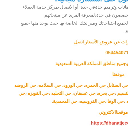
هانات وترميم جدةفي جدة. أو الاتصال بمركز خدمة العملاء
خصصون في جدة،لمعرفة المزيد عن منتجاتهم
جميع احتياجاتك وميزانيتك الخاصة بها حيث يوجد منها جميع
.
رات عن عروض الأسعار اتصل
‎05445407
جميع مناطق المملكة العربية السعودية
موقعنا
ي السنابل حي الخمره، حي الورود، حي السلامه، حي الروضه
النسيم ،حي بحره، حي عسفان، حي التحليه ،حي القويزه ،حي
ه ،حي الوفا ،حي الفروسيه، حي المحمدية.
وقعناالاكتروني
https://dhanatje