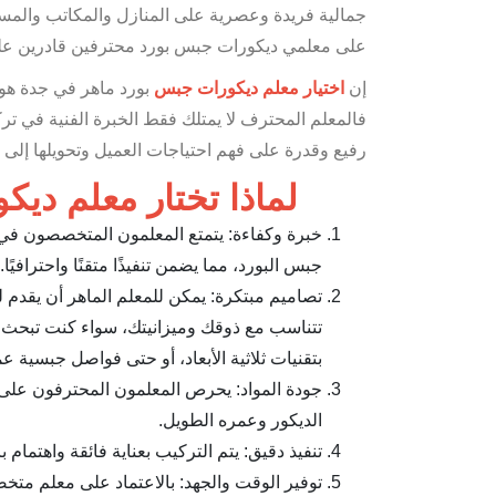
جمالية فريدة وعصرية على المنازل والمكاتب والمساح
على معلمي ديكورات جبس بورد محترفين قادرين على
إن
اختيار معلم ديكورات جبس
بورد ماهر في جدة هو ا
فالمعلم المحترف لا يمتلك فقط الخبرة الفنية في ترك
رفيع وقدرة على فهم احتياجات العميل وتحويلها إلى 
لماذا تختار معلم دي
خبرة وكفاءة: يتمتع المعلمون المتخصصون في 
جبس البورد، مما يضمن تنفيذًا متقنًا واحترافيًا.
تصاميم مبتكرة: يمكن للمعلم الماهر أن يقدم 
تتناسب مع ذوقك وميزانيتك، سواء كنت تبحث
بتقنيات ثلاثية الأبعاد، أو حتى فواصل جبسية عم
جودة المواد: يحرص المعلمون المحترفون على ا
الديكور وعمره الطويل.
تنفيذ دقيق: يتم التركيب بعناية فائقة واهتمام
توفير الوقت والجهد: بالاعتماد على معلم متخ